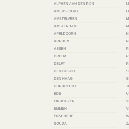
ALPHEN AAN DEN RIJN
L
AMERSFOORT
L
AMSTELVEEN
M
AMSTERDAM
M
APELDOORN
N
ARNHEM
N
ASSEN
R
BREDA
R
DELFT
R
DEN BOSCH
S
DEN HAAG
S
DORDRECHT
T
EDE
U
EINDHOVEN
V
EMMEN
V
ENSCHEDE
W
GOUDA
Z