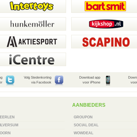
ng
Volg Stedenkorting
Download app
Downl
er
via Facebook
voor iPhone
voor
AANBIEDERS
EERLEN
GROUPON
ILVERSUM
SOCIAL DEAL
OORN
WOWDEAL