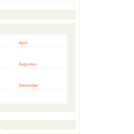
April
-
Augustus
-
December
-