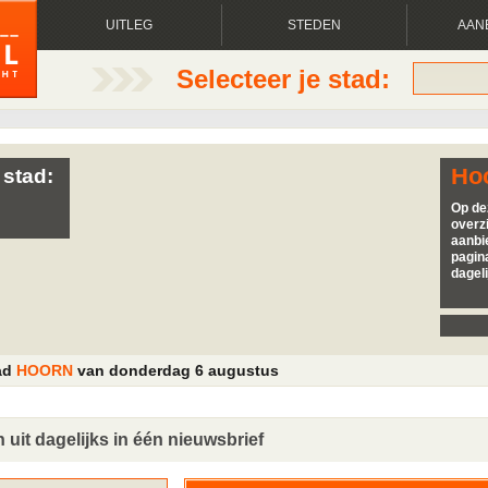
UITLEG
STEDEN
AAN
Selecteer je stad:
Ho
 stad:
Op de
overzi
aanbi
pagina
dagel
tad
HOORN
van donderdag 6 augustus
 uit dagelijks in één nieuwsbrief