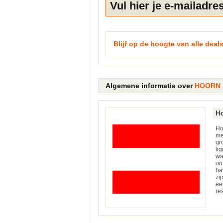
Blijf op de hoogte van alle deals
Algemene informatie over
HOORN
H
Ho
me
gr
li
w
o
ha
zi
ee
re