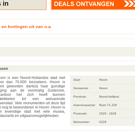
 en kortingen uit van o.a.
oorn
orn is een Noord-Hollandse stad met
Stad:
Hoorn
er dan 70.000 bezoekers. Hoorn is
oot geworden dankzij haar gunstige
Gemeente:
Hoorn
gging aan de voormalig Zuiderzee,
aardoor het zich heeft kunnen
Provincie:
Noord-Holland
ntwikkelen tot een welvarende
venstad. Vele monumenten uit deze tijd
Inwonersaantal:
Ruim 71.226
jn nog te bewonderen in Hoorn. Hoorn is
n levendige stad met vele musea,
Postcode:
1620 - 1628
staurants en uitgaansmogelijkheden.
Netnummer:
0229