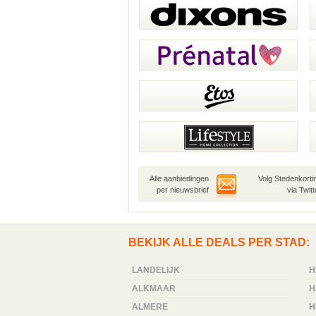
Alle aanbiedingen
Volg Stedenkorti
per nieuwsbrief
via Twitt
BEKIJK ALLE DEALS PER STAD:
LANDELIJK
H
ALKMAAR
H
ALMERE
H